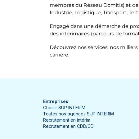
membres du Réseau Domitis) et des 
Vosges
Héricourt
Industrie, Logistique, Transport, Ter
L'Isle-sur-le-Doubs
Engagé dans une démarche de proxim
des intérimaires (parcours de format
Le Creusot
Découvrez nos services, nos milliers 
Lille
carrière.
Lisieux
Louhans
Luxeuil-les-Bains
Maizières-lès-Metz
Entreprises
Choisir SUP INTERIM
Montereau-Fault-Yonne
Toutes nos agences SUP INTERIM
Recrutement en intérim
Neufchâteau
Recrutement en CDD/CDI
Orvault