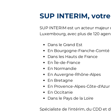
Arras
Côte-d'Or
Avignon
SUP INTERIM, votre
Eure
Beauvais
Haute-Saône
SUP INTERIM est un acteur majeur d
Blénod-lès-Pont-à-Mousson
Luxembourg, avec plus de 120 agence
Jura
Cambrai
Dans le Grand Est
Lozère
Champigneulles
En Bourgogne-Franche-Comté
Dans les Hauts de France
Marne
Cherbourg-en-Cotentin
En Île-de-France
Morbihan
En Normandie
Compiègne
En Auvergne-Rhône-Alpes
Oise
Dole
En Bretagne
En Provence-Alpes-Côte-d'Azur
Pas-de-Calais
Évreux
En Occitanie
Seine-et-Marne
Dans le Pays de la Loire
Gérardmer
Territoire de Belfort
Spécialiste de l'intérim, du CDD et
Guebwiller