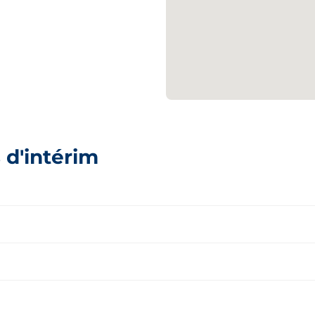
 d'intérim
Bourgogne-Franche-Comté
Bretag
Hauts-de-France
Île-de-
Aisne
Allier
Occitanie
Pays de 
Aube
Bas-Rhi
Angers
Argent
Calvados
Cantal