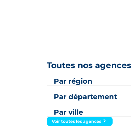
Toutes nos agences
Par région
Auvergne-Rhône-Alpes
Par département
Grand Est
Ain
Par ville
Normandie
Ardennes
Amiens
Voir toutes les agences
Provence-Alpes-Côte d'Azur
Bouches-du-Rhône