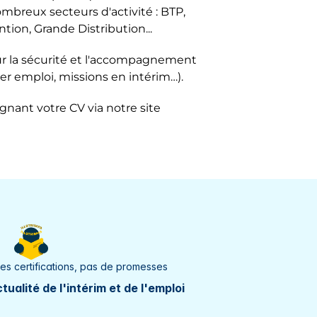
breux secteurs d'activité : BTP,
le
ntion, Grande Distribution...
s
r la sécurité et l'accompagnement
er emploi, missions en intérim…).
-Quevilly
ignant votre CV via notre site
-Saunier
s
se
des certifications, pas de promesses
i
tualité de l'intérim et de l'emploi
ur