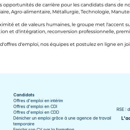
opportunités de carrière pour les candidats dans de nom
Yonne
Ifs
Incarvil
tiaire, Agro-alimentaire, Métallurgie, Technologie, Manute
La Bassée
Langre
ité et de valeurs humaines, le groupe met l'accent su
ion et d'intégration, reconversion professionnelle, premi
Le Havre
Le Petit
d'offres d'emploi, nos équipes et postulez en ligne en jo
Lillers
Limas
Longvic
Lons-le
Lunéville
Lure
Lyon
Mâcon
Metz
Mirama
Candidats
Offres d'emploi en intérim
Moulins
Mulhou
Offres d'emploi en CDI
RSE : 
Offres d'emploi en CDD
Neuvelle-lès-Cromary
Oberna
L'ac
Dénicher un emploi grâce à une agence de travail
temporaire
Paris
Ploeme
Enrichir son CV par la formation