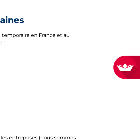
maines
Marne
on
 temporaire en France et au
n-Bresse
 :
tlantique
s-en-Champagne
nt
rcy
r-Alzette
t-Loire
e
r les entreprises (nous sommes
Beaumont