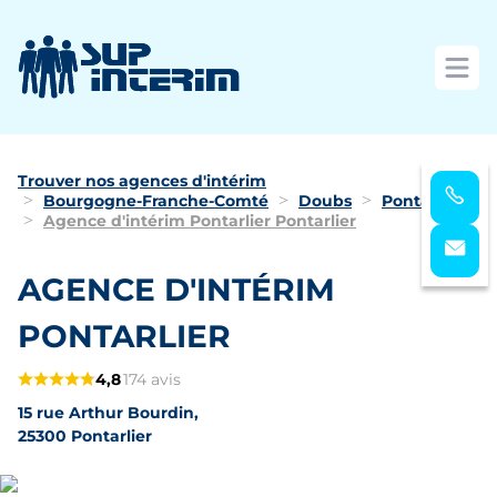
Ouvri
Trouver nos agences d'intérim
Bourgogne-Franche-Comté
Doubs
Pontarlier
Agence d'intérim Pontarlier Pontarlier
AGENCE D'INTÉRIM
PONTARLIER
4,8
174 avis
15 rue Arthur Bourdin,
25300 Pontarlier