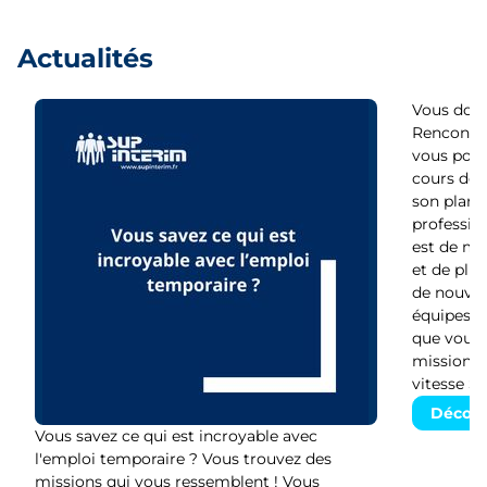
Actualités
Vous dout
Rencontre
vous pour
cours de s
son plan d
profession
est de moi
et de plu
de nouvelle
équipes v
que vous 
missions. 
vitesse SU
Découv
Vous savez ce qui est incroyable avec
l'emploi temporaire ? Vous trouvez des
missions qui vous ressemblent ! Vous