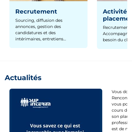
Recrutement
Activité 
placeme
Sourcing, diffusion des
annonces, gestion des
Recrutement 
candidatures et des
Accompagnem
intérimaires, entretiens…
besoin du clie
Actualités
Vous dout
Rencontre
vous pour
cours de s
son plan d
profession
est de moi