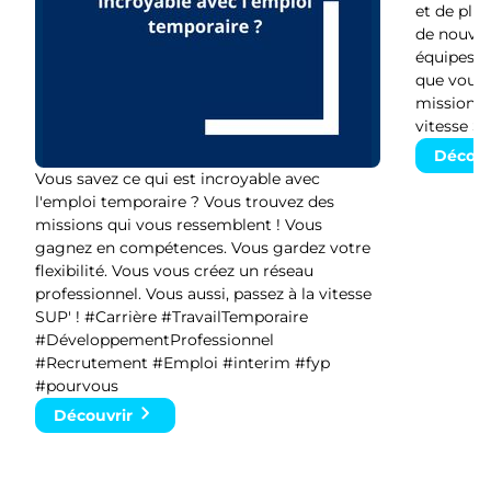
et de plu
de nouvelle
équipes v
que vous 
missions. 
vitesse SU
Découv
Vous savez ce qui est incroyable avec
l'emploi temporaire ? Vous trouvez des
missions qui vous ressemblent ! Vous
gagnez en compétences. Vous gardez votre
flexibilité. Vous vous créez un réseau
professionnel. Vous aussi, passez à la vitesse
SUP' ! #Carrière #TravailTemporaire
#DéveloppementProfessionnel
#Recrutement #Emploi #interim #fyp
#pourvous
Découvrir