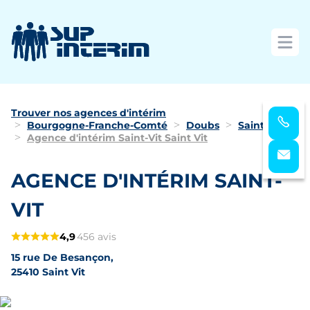
Ouvri
Trouver nos agences d'intérim
Bourgogne-Franche-Comté
Doubs
Saint-Vit
Agence d'intérim Saint-Vit Saint Vit
AGENCE D'INTÉRIM SAINT-
VIT
4,9
456 avis
15 rue De Besançon,
25410 Saint Vit