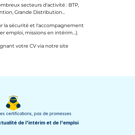
breux secteurs d'activité : BTP,
le
ntion, Grande Distribution...
s
r la sécurité et l'accompagnement
er emploi, missions en intérim…).
-Quevilly
ignant votre CV via notre site
-Saunier
s
se
des certifications, pas de promesses
i
tualité de l'intérim et de l'emploi
ur