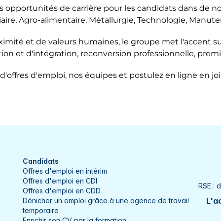
opportunités de carrière pour les candidats dans de nom
Yonne
e-Menehould
Ifs
Incarvil
tiaire, Agro-alimentaire, Métallurgie, Technologie, Manute
La Bassée
Langre
ité et de valeurs humaines, le groupe met l'accent su
ion et d'intégration, reconversion professionnelle, premi
Le Havre
Le Petit
e Menehould
d'offres d'emploi, nos équipes et postulez en ligne en jo
Lillers
Limas
03 26 60 00 47
Longvic
Lons-le
Nos offres d'emploi
Lunéville
Lure
Lyon
Mâcon
Metz
Mirama
Candidats
Offres d'emploi en intérim
Moulins
Mulhou
Offres d'emploi en CDI
RSE : 
Offres d'emploi en CDD
Neuvelle-lès-Cromary
Oberna
L'ac
Dénicher un emploi grâce à une agence de travail
temporaire
Paris
Ploeme
Enrichir son CV par la formation