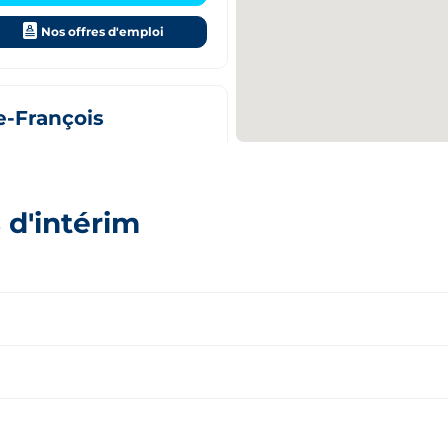
Nos offres d'emploi
e-François
çois
 d'intérim
03 26 62 22 61
Nos offres d'emploi
Bourgogne-Franche-Comté
Bretag
Hauts-de-France
Île-de-
Aisne
Allier
Occitanie
Pays de 
Aube
Bas-Rhi
Angers
Argent
Calvados
Cantal