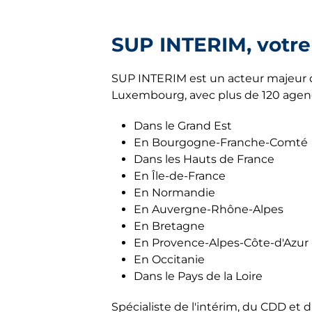
Arras
59 rue Gambetta 51100 Reims
Côte-d'Or
Avignon
SUP INTERIM, votre
Plus d'info
Eure
Beauvais
Contacter
Haute-Saône
SUP INTERIM est un acteur majeur d
Blénod-lès-Pont-à-Mousson
Luxembourg, avec plus de 120 agence
Jura
Cambrai
Dans le Grand Est
Lozère
Agence d'intérim Sézan
Champigneulles
En Bourgogne-Franche-Comté
4,9
648 avis
Dans les Hauts de France
Marne
Cherbourg-en-Cotentin
En Île-de-France
Ouvert
Ferme à 12:00
Morbihan
En Normandie
route De Troyes, Zone artisanale 
Compiègne
En Auvergne-Rhône-Alpes
Sezanne
Oise
Dole
En Bretagne
En Provence-Alpes-Côte-d'Azur
Pas-de-Calais
Plus d'info
Évreux
En Occitanie
Seine-et-Marne
Contacter
Dans le Pays de la Loire
Gérardmer
Territoire de Belfort
Spécialiste de l'intérim, du CDD et
Guebwiller