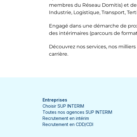
membres du Réseau Domitis) et des 
Vosges
Agence d'intérim Saint
Héricourt
Industrie, Logistique, Transport, Ter
4,4
33 avis
L'Isle-sur-le-Doubs
Engagé dans une démarche de proxim
Ouvert
Ferme à 12:00
des intérimaires (parcours de format
Le Creusot
1 place D Austerlitz 51800 Saint
Découvrez nos services, nos milliers 
Lille
Plus d'info
carrière.
Lisieux
Contacter
Louhans
Luxeuil-les-Bains
Maizières-lès-Metz
Entreprises
Choisir SUP INTERIM
Montereau-Fault-Yonne
Toutes nos agences SUP INTERIM
Recrutement en intérim
Neufchâteau
Recrutement en CDD/CDI
Orvault