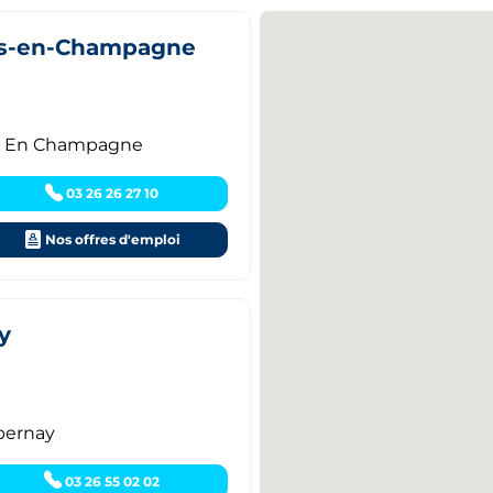
ns-en-Champagne
ns En Champagne
03 26 26 27 10
Nos offres d'emploi
y
pernay
03 26 55 02 02