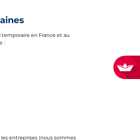
maines
Marne
on
 temporaire en France et au
n-Bresse
 :
tlantique
s-en-Champagne
nt
rcy
r-Alzette
t-Loire
e
r les entreprises (nous sommes
Beaumont