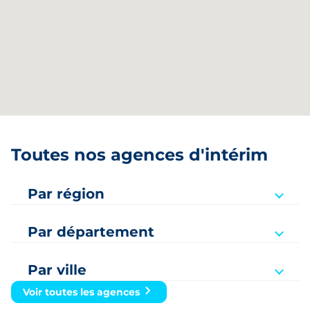
Toutes nos agences d'intérim
Par région
Auvergne-Rhône-Alpes
Par département
Bourgogne-Franche-Comté
Ain
Bretagne
Par ville
Aisne
Amiens
Voir toutes les agences
Grand Est
Allier