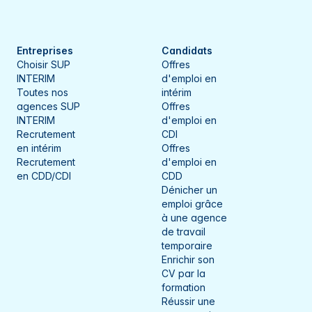
Meurthe-et-Moselle
Compiègne
Meuse
Dieppe
Entreprises
Candidats
Choisir SUP
Offres
Morbihan
Dijon
INTERIM
d'emploi en
Toutes nos
intérim
Moselle
Dole
agences SUP
Offres
INTERIM
d'emploi en
Nord
Épernay
Recrutement
CDI
en intérim
Offres
Oise
Esch-sur-Alzette
Recrutement
d'emploi en
en CDD/CDI
CDD
Orne
Évreux
Dénicher un
emploi grâce
Paris
Friville-Escarbotin
à une agence
de travail
Pas-de-Calais
Genlis
temporaire
Enrichir son
Rhône
Gérardmer
CV par la
formation
Saône-et-Loire
Golbey
Réussir une