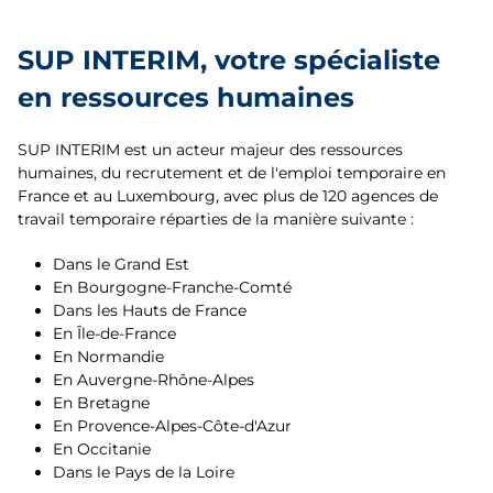
Angers
Hauts-de-France
Ardennes
Argentan
SUP INTERIM, votre spécialiste
Île-de-France
Aube
en ressources humaines
Arras
Normandie
Bas-Rhin
Audincourt
SUP INTERIM est un acteur majeur des ressources
Occitanie
Bouches-du-Rhône
humaines, du recrutement et de l'emploi temporaire en
Auxerre
France et au Luxembourg, avec plus de 120 agences de
Pays de la Loire
Calvados
travail temporaire réparties de la manière suivante :
Avignon
Provence-Alpes-Côte d'Azur
Cantal
Dans le Grand Est
Bar-le-Duc
En Bourgogne-Franche-Comté
Côte-d'Or
Dans les Hauts de France
Beaune
En Île-de-France
Doubs
En Normandie
Beauvais
En Auvergne-Rhône-Alpes
Drôme
En Bretagne
Belfort
En Provence-Alpes-Côte-d'Azur
Eure
En Occitanie
Besançon
Dans le Pays de la Loire
Haut-Rhin