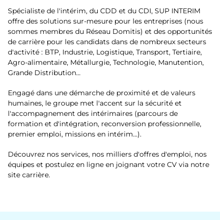
Blénod-lès-Pont-à-Mousson
Spécialiste de l'intérim, du CDD et du CDI, SUP INTERIM
Haute-Marne
Boulogne-sur-Mer
offre des solutions sur-mesure pour les entreprises (nous
sommes membres du Réseau Domitis) et des opportunités
Haute-Saône
Bourg-en-Bresse
de carrière pour les candidats dans de nombreux secteurs
Ille-et-Vilaine
d'activité : BTP, Industrie, Logistique, Transport, Tertiaire,
Cambrai
Agro-alimentaire, Métallurgie, Technologie, Manutention,
Isère
Grande Distribution...
Chalon-sur-Saône
Jura
Engagé dans une démarche de proximité et de valeurs
Châlons-en-Champagne
humaines, le groupe met l'accent sur la sécurité et
Loire
l'accompagnement des intérimaires (parcours de
Champigneulles
formation et d'intégration, reconversion professionnelle,
Loire-Atlantique
premier emploi, missions en intérim…).
Charleville-Mézières
Lozère
Découvrez nos services, nos milliers d'offres d'emploi, nos
Chaumont
équipes et postulez en ligne en joignant votre CV via notre
Maine-et-Loire
site carrière.
Cherbourg-en-Cotentin
Manche
Colmar
Marne
Commercy