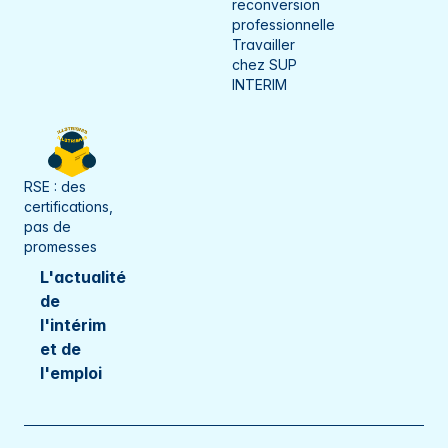
reconversion
Seine-et-Marne
Gray
professionnelle
Travailler
Seine-Maritime
Guebwiller
chez SUP
INTERIM
Somme
Haguenau
Territoire de Belfort
Hénin-Beaumont
Val-d'Oise
Héricourt
RSE : des
certifications,
Vaucluse
Ifs
pas de
promesses
Vosges
Incarville
L'actualité
Yonne
de
L'Isle-sur-le-Doubs
l'intérim
La Bassée
et de
l'emploi
Langres
Le Creusot