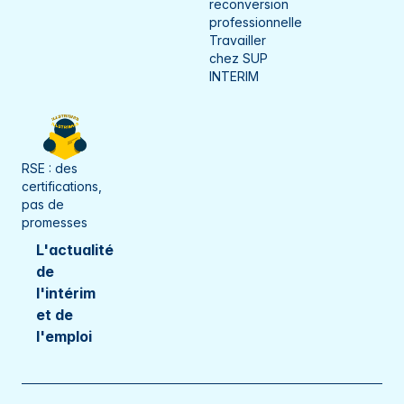
reconversion
Seine-et-Marne
Gray
professionnelle
Travailler
Seine-Maritime
Guebwiller
chez SUP
INTERIM
Somme
Haguenau
Territoire de Belfort
Hénin-Beaumont
Val-d'Oise
Héricourt
RSE : des
certifications,
Vaucluse
Ifs
pas de
promesses
Vosges
Incarville
L'actualité
Yonne
de
L'Isle-sur-le-Doubs
l'intérim
La Bassée
et de
l'emploi
Langres
Le Creusot