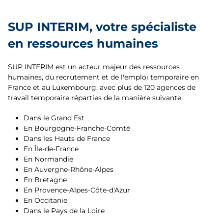
Angers
Hauts-de-France
Ardennes
Argentan
SUP INTERIM, votre spécialiste
Île-de-France
Aube
en ressources humaines
Arras
Normandie
Bas-Rhin
Audincourt
SUP INTERIM est un acteur majeur des ressources
Occitanie
Bouches-du-Rhône
humaines, du recrutement et de l'emploi temporaire en
Auxerre
France et au Luxembourg, avec plus de 120 agences de
Pays de la Loire
Calvados
travail temporaire réparties de la manière suivante :
Avignon
Provence-Alpes-Côte d'Azur
Cantal
Dans le Grand Est
Bar-le-Duc
En Bourgogne-Franche-Comté
Côte-d'Or
Dans les Hauts de France
Beaune
En Île-de-France
Doubs
En Normandie
Beauvais
En Auvergne-Rhône-Alpes
Drôme
En Bretagne
Belfort
En Provence-Alpes-Côte-d'Azur
Eure
En Occitanie
Besançon
Dans le Pays de la Loire
Haut-Rhin