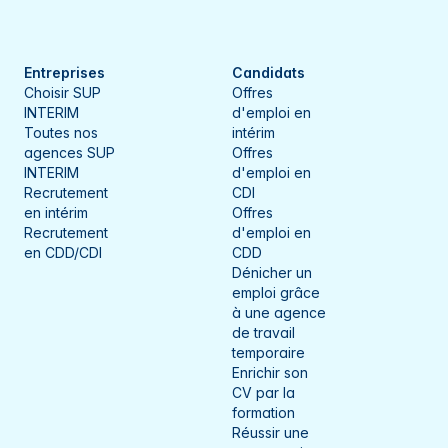
Meurthe-et-Moselle
Compiègne
Meuse
Dieppe
Entreprises
Candidats
Choisir SUP
Offres
Morbihan
Dijon
INTERIM
d'emploi en
Toutes nos
intérim
Moselle
Dole
agences SUP
Offres
INTERIM
d'emploi en
Nord
Épernay
Recrutement
CDI
en intérim
Offres
Oise
Esch-sur-Alzette
Recrutement
d'emploi en
en CDD/CDI
CDD
Orne
Évreux
Dénicher un
emploi grâce
Paris
Friville-Escarbotin
à une agence
de travail
Pas-de-Calais
Genlis
temporaire
Enrichir son
Rhône
Gérardmer
CV par la
formation
Saône-et-Loire
Golbey
Réussir une