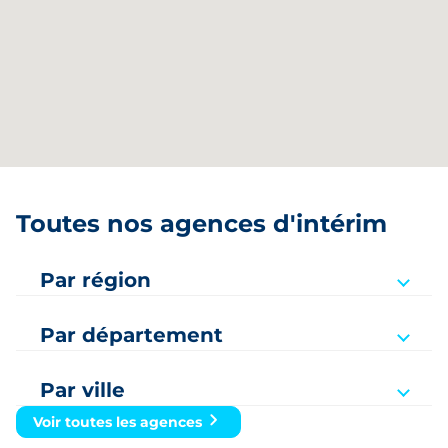
Toutes nos agences d'intérim
Par région
Auvergne-Rhône-Alpes
Par département
Bourgogne-Franche-Comté
Ain
Bretagne
Par ville
Aisne
Amiens
Voir toutes les agences
Grand Est
Allier