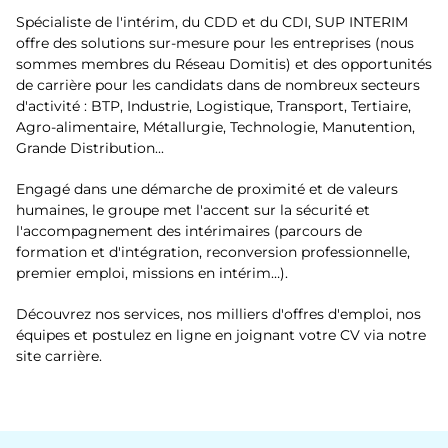
Blénod-lès-Pont-à-Mousson
Spécialiste de l'intérim, du CDD et du CDI, SUP INTERIM
Haute-Marne
Boulogne-sur-Mer
offre des solutions sur-mesure pour les entreprises (nous
sommes membres du Réseau Domitis) et des opportunités
Haute-Saône
Bourg-en-Bresse
de carrière pour les candidats dans de nombreux secteurs
Ille-et-Vilaine
d'activité : BTP, Industrie, Logistique, Transport, Tertiaire,
Cambrai
Agro-alimentaire, Métallurgie, Technologie, Manutention,
Isère
Grande Distribution...
Chalon-sur-Saône
Jura
Engagé dans une démarche de proximité et de valeurs
Châlons-en-Champagne
humaines, le groupe met l'accent sur la sécurité et
Loire
l'accompagnement des intérimaires (parcours de
Champigneulles
formation et d'intégration, reconversion professionnelle,
Loire-Atlantique
premier emploi, missions en intérim…).
Charleville-Mézières
Lozère
Découvrez nos services, nos milliers d'offres d'emploi, nos
Chaumont
équipes et postulez en ligne en joignant votre CV via notre
Maine-et-Loire
site carrière.
Cherbourg-en-Cotentin
Manche
Colmar
Marne
Commercy