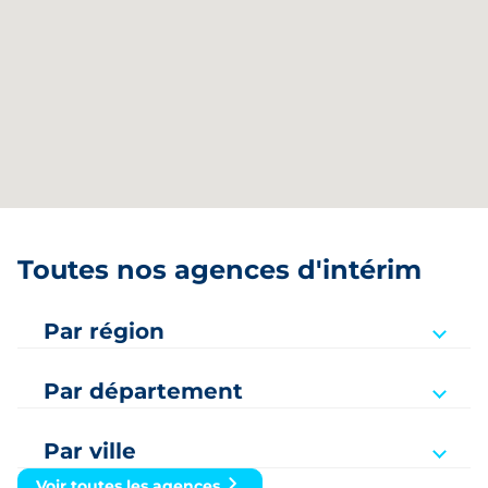
Toutes nos agences d'intérim
Par région
Auvergne-Rhône-Alpes
Par département
Bourgogne-Franche-Comté
Ain
Bretagne
Par ville
Aisne
Amiens
Voir toutes les agences