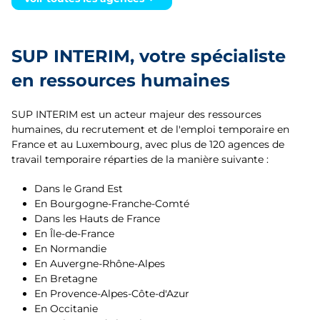
Grand Est
Allier
Angers
Hauts-de-France
Ardennes
Argentan
SUP INTERIM, votre spécialiste
Île-de-France
Aube
en ressources humaines
Arras
Normandie
Bas-Rhin
Audincourt
SUP INTERIM est un acteur majeur des ressources
Occitanie
Bouches-du-Rhône
humaines, du recrutement et de l'emploi temporaire en
Auxerre
France et au Luxembourg, avec plus de 120 agences de
Pays de la Loire
Calvados
travail temporaire réparties de la manière suivante :
Avignon
Provence-Alpes-Côte d'Azur
Cantal
Dans le Grand Est
Bar-le-Duc
En Bourgogne-Franche-Comté
Côte-d'Or
Dans les Hauts de France
Beaune
En Île-de-France
Doubs
En Normandie
Beauvais
En Auvergne-Rhône-Alpes
Drôme
En Bretagne
Belfort
En Provence-Alpes-Côte-d'Azur
Eure
En Occitanie
Besançon