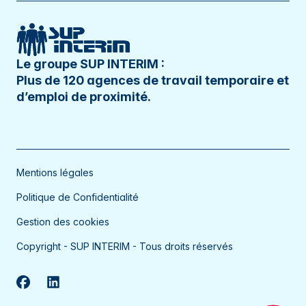
Le Creusot
Le Havre
Le Petit-Quevilly
Le groupe SUP INTERIM :
Plus de 120 agences de travail temporaire et
Lille
d’emploi de proximité.
Lillers
Limas
Lisieux
Mentions légales
Longvic
Politique de Confidentialité
Lons-le-Saunier
Gestion des cookies
Louhans
Copyright - SUP INTERIM - Tous droits réservés
Lunéville
Lure