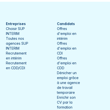
Marne
Commercy
Meurthe-et-Moselle
Compiègne
Meuse
Dieppe
Entreprises
Candidats
Choisir SUP
Offres
Morbihan
Dijon
INTERIM
d'emploi en
Toutes nos
intérim
Moselle
Dole
agences SUP
Offres
INTERIM
d'emploi en
Nord
Épernay
Recrutement
CDI
en intérim
Offres
Oise
Esch-sur-Alzette
Recrutement
d'emploi en
en CDD/CDI
CDD
Orne
Évreux
Dénicher un
emploi grâce
Paris
Friville-Escarbotin
à une agence
de travail
Pas-de-Calais
Genlis
temporaire
Enrichir son
Rhône
Gérardmer
CV par la
formation
Saône-et-Loire