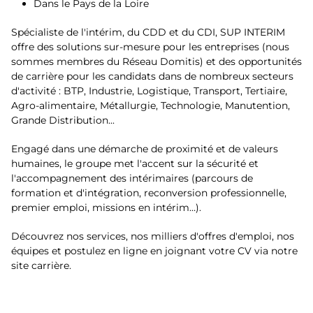
Dans le Pays de la Loire
Haut-Rhin
Blénod-lès-Pont-à-Mousson
Spécialiste de l'intérim, du CDD et du CDI, SUP INTERIM
Haute-Marne
Boulogne-sur-Mer
offre des solutions sur-mesure pour les entreprises (nous
sommes membres du Réseau Domitis) et des opportunités
Haute-Saône
Bourg-en-Bresse
de carrière pour les candidats dans de nombreux secteurs
Ille-et-Vilaine
d'activité : BTP, Industrie, Logistique, Transport, Tertiaire,
Cambrai
Agro-alimentaire, Métallurgie, Technologie, Manutention,
Isère
Grande Distribution...
Chalon-sur-Saône
Jura
Engagé dans une démarche de proximité et de valeurs
Châlons-en-Champagne
humaines, le groupe met l'accent sur la sécurité et
Loire
l'accompagnement des intérimaires (parcours de
Champigneulles
formation et d'intégration, reconversion professionnelle,
Loire-Atlantique
premier emploi, missions en intérim…).
Charleville-Mézières
Lozère
Découvrez nos services, nos milliers d'offres d'emploi, nos
Chaumont
équipes et postulez en ligne en joignant votre CV via notre
Maine-et-Loire
site carrière.
Cherbourg-en-Cotentin
Manche
Colmar