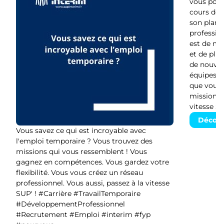
vous pour
cours de s
son plan d
profession
est de moi
et de plu
de nouvelle
équipes v
que vous 
missions. 
vitesse SU
Découv
Vous savez ce qui est incroyable avec
l'emploi temporaire ? Vous trouvez des
missions qui vous ressemblent ! Vous
gagnez en compétences. Vous gardez votre
flexibilité. Vous vous créez un réseau
professionnel. Vous aussi, passez à la vitesse
SUP' ! #Carrière #TravailTemporaire
#DéveloppementProfessionnel
#Recrutement #Emploi #interim #fyp