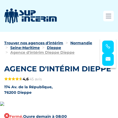
Ouvri
Trouver nos agences d'intérim
Normandie
Seine-Maritime
Dieppe
Agence d'intérim Dieppe Dieppe
AGENCE D'INTÉRIM DIEPPE
4,6
45 avis
174 Av. de la République,
76200 Dieppe
Fermé.
Ouvre demain à 08:00