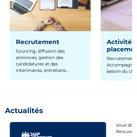
Recrutement
Activité 
placeme
Sourcing, diffusion des
annonces, gestion des
Recrutement 
candidatures et des
Accompagnem
intérimaires, entretiens…
besoin du clie
Actualités
Vous dout
Rencontre