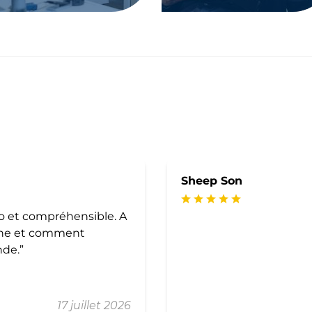
Sheep Son
ro et compréhensible. A
che et comment
mmande.
17 juillet 2026