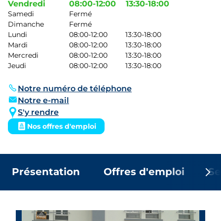
Vendredi
08:00-12:00
13:30-18:00
Samedi
Fermé
Dimanche
Fermé
Lundi
08:00-12:00
13:30-18:00
Mardi
08:00-12:00
13:30-18:00
Mercredi
08:00-12:00
13:30-18:00
Jeudi
08:00-12:00
13:30-18:00
Notre numéro de téléphone
Notre e-mail
S'y rendre
Nos offres d'emploi
Présentation
Offres d'emploi
Se