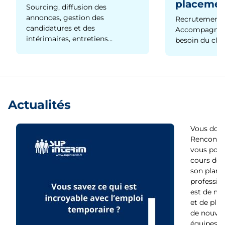
placeme
Sourcing, diffusion des
annonces, gestion des
Recrutement 
candidatures et des
Accompagnem
intérimaires, entretiens…
besoin du clie
Actualités
Vous dout
Rencontre
vous pour
cours de s
son plan d
profession
est de moi
et de plu
de nouvelle
équipes v