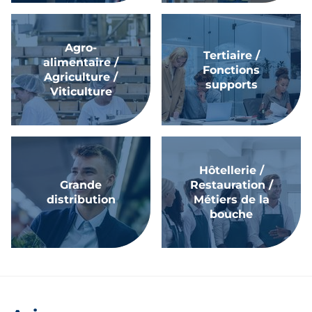
Agro-
Tertiaire /
alimentaire /
Fonctions
Agriculture /
supports
Viticulture
Hôtellerie /
Grande
Restauration /
distribution
Métiers de la
bouche