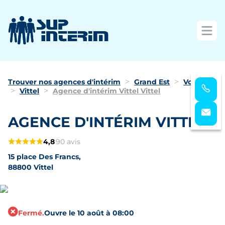
Ouvri
Trouver nos agences d'intérim
Grand Est
Vosges
Vittel
Agence d'intérim Vittel Vittel
AGENCE D'INTÉRIM VITTEL
4,8
90 avis
15 place Des Francs,
88800 Vittel
Fermé.
Ouvre le 10 août à 08:00