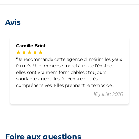
Avis
Camille Briot
Je recommande cette agence d'intérim les yeux
fermés ! Un immense merci à toute l'équipe,
elles sont vraiment formidables : toujours
souriantes, gentilles, à l'écoute et très
compréhensives. Elles prennent le temps de
trouver des missions adaptées et sont toujours
16 juillet 2026
disponibles pour répondre aux questions ou
accompagner en cas de besoin. C'est un vrai
plaisir d'être suivi par une équipe aussi humaine
et bienveillante. Merci pour votre
professionnalisme et votre bonne humeur au
quotidien !
Foire aux questions