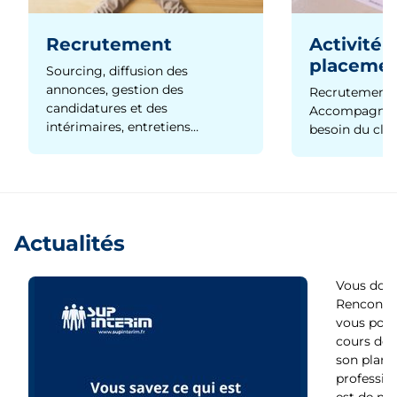
Recrutement
Activité 
placeme
Sourcing, diffusion des
annonces, gestion des
Recrutement 
candidatures et des
Accompagnem
intérimaires, entretiens…
besoin du clie
Actualités
Vous dout
Rencontre
vous pour
cours de s
son plan d
profession