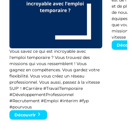
est de moi
et de plu
de nouvelle
équipes v
que vous 
missions. 
vitesse SU
Découv
Vous savez ce qui est incroyable avec
l'emploi temporaire ? Vous trouvez des
missions qui vous ressemblent ! Vous
gagnez en compétences. Vous gardez votre
flexibilité. Vous vous créez un réseau
professionnel. Vous aussi, passez à la vitesse
SUP' ! #Carrière #TravailTemporaire
#DéveloppementProfessionnel
#Recrutement #Emploi #interim #fyp
#pourvous
Découvrir