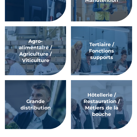
Manutention
Agro-
Tertiaire /
alimentaire /
Fonctions
Agriculture /
supports
Viticulture
Hôtellerie /
Grande
Restauration /
distribution
Métiers de la
bouche