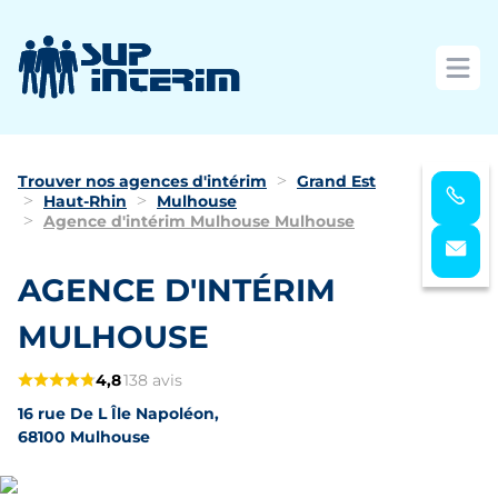
Ouvri
Trouver nos agences d'intérim
Grand Est
Haut-Rhin
Mulhouse
Agence d'intérim Mulhouse Mulhouse
AGENCE D'INTÉRIM
MULHOUSE
4,8
138 avis
16 rue De L Île Napoléon,
68100 Mulhouse