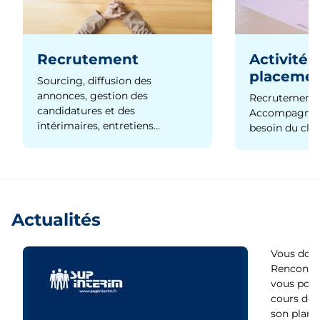
Recrutement
Activité 
placeme
Sourcing, diffusion des
annonces, gestion des
Recrutement 
candidatures et des
Accompagnem
intérimaires, entretiens…
besoin du clie
Actualités
Vous dout
Rencontre
vous pour
cours de s
son plan d