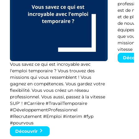
profession
est de moi
et de plu
de nouvelle
équipes v
que vous 
missions. 
vitesse SU
Découv
Vous savez ce qui est incroyable avec
l'emploi temporaire ? Vous trouvez des
missions qui vous ressemblent ! Vous
gagnez en compétences. Vous gardez votre
flexibilité. Vous vous créez un réseau
professionnel. Vous aussi, passez à la vitesse
SUP' ! #Carrière #TravailTemporaire
#DéveloppementProfessionnel
#Recrutement #Emploi #interim #fyp
#pourvous
Découvrir