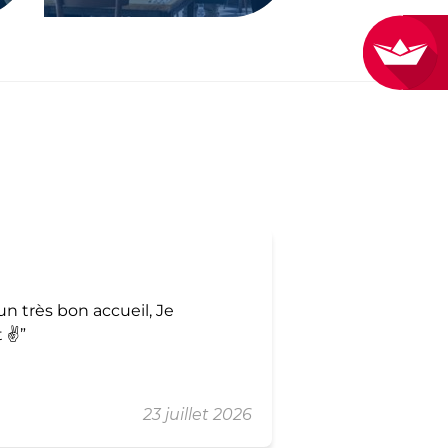
Guy Le Gallou
n très bon accueil, Je
 ✌️
23 juillet 2026