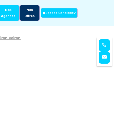
Nos
Nos
Espace Candidat
Agences
Offres
iron Voiron